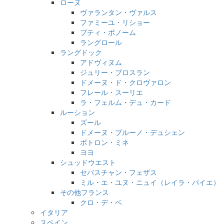
ローヌ
ヴァランタン・ヴァルス
ファミーユ・リショー
プティ・ボノーム
ラングロール
ラングドック
アドヴィヌム
ジュリー・ブロスラン
ドメーヌ・ド・クロヴァロン
フレール・スーリエ
ラ・フェルム・デュ・カード
ルーション
ズール
ドメーヌ・ブルーノ・デュシェン
ポトロン・ミネ
ヨヨ
シュッドウエスト
セバスチャン・フェザス
ミル・エ・ユヌ・ニュイ（レイラ・パイエ）
その他フランス
クロ・デ・ベ
イタリア
スペイン