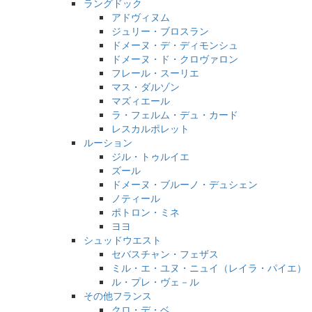
ラングドック
アドヴィヌム
ジュリー・ブロスラン
ドメーヌ・デ・ディモンシュ
ドメーヌ・ド・クロヴァロン
フレール・スーリエ
マス・ダルゾン
マズィエール
ラ・フェルム・デュ・カード
レスカルポレット
ルーション
ジル・トゥルイエ
ズール
ドメーヌ・ブルーノ・デュシェン
ノティール
ポトロン・ミネ
ヨヨ
シュッドウエスト
セバスチャン・フェザス
ミル・エ・ユヌ・ニュイ（レイラ・パイエ）
ル・プレ・ヴェ－ル
その他フランス
クロ・デ・ベ