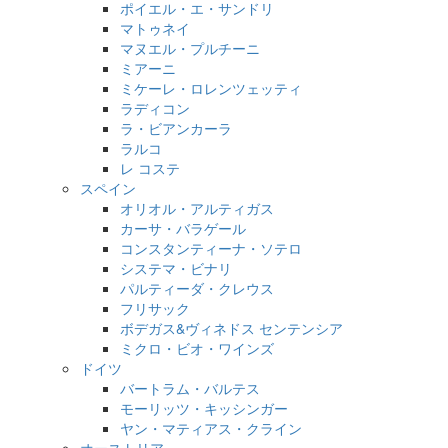
ポイエル・エ・サンドリ
マトゥネイ
マヌエル・プルチーニ
ミアーニ
ミケーレ・ロレンツェッティ
ラディコン
ラ・ビアンカーラ
ラルコ
レ コステ
スペイン
オリオル・アルティガス
カーサ・バラゲール
コンスタンティーナ・ソテロ
システマ・ビナリ
パルティーダ・クレウス
フリサック
ボデガス&ヴィネドス センテンシア
ミクロ・ビオ・ワインズ
ドイツ
バートラム・バルテス
モーリッツ・キッシンガー
ヤン・マティアス・クライン
オーストリア