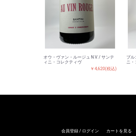
オウ・ヴァン・ルージュ N.V. / サンテ
ブルゴ
ィニ・コレクティヴ
ニ・
￥4,620(税込)
会員登録 / ログイン
カートを見る