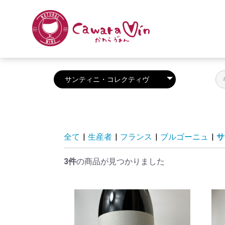
全て
|
生産者
|
フランス
|
ブルゴーニュ
|
サ
3件
の商品が見つかりました