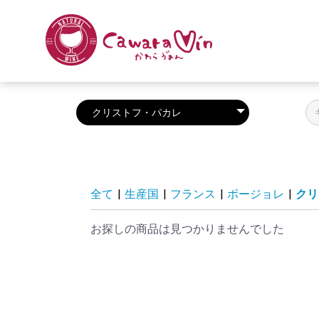
全て
|
生産国
|
フランス
|
ボージョレ
|
クリ
お探しの商品は見つかりませんでした