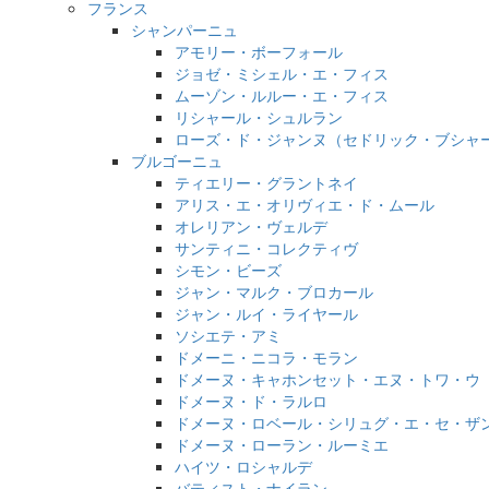
フランス
シャンパーニュ
アモリー・ボーフォール
ジョゼ・ミシェル・エ・フィス
ムーゾン・ルルー・エ・フィス
リシャール・シュルラン
ローズ・ド・ジャンヌ（セドリック・ブシャ
ブルゴーニュ
ティエリー・グラントネイ
アリス・エ・オリヴィエ・ド・ムール
オレリアン・ヴェルデ
サンティニ・コレクティヴ
シモン・ビーズ
ジャン・マルク・ブロカール
ジャン・ルイ・ライヤール
ソシエテ・アミ
ドメーニ・ニコラ・モラン
ドメーヌ・キャホンセット・エヌ・トワ・ウ（4
ドメーヌ・ド・ラルロ
ドメーヌ・ロベール・シリュグ・エ・セ・ザ
ドメーヌ・ローラン・ルーミエ
ハイツ・ロシャルデ
バティスト・ナイラン