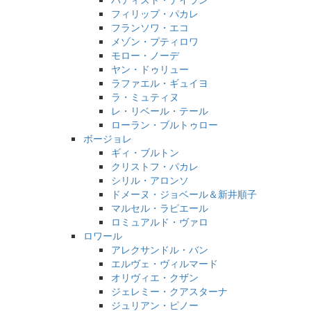
フィリップ・パカレ
フランソワ・エコ
メゾン・プティロワ
モロー・ノーデ
ヤン・ドゥリュー
ラファエル・ギュイヨ
ラ・ミュティヌ
レ・リベール・テール
ローラン・ブルトゥロー
ボージョレ
ギィ・ブルトン
クリストフ・パカレ
シリル・アロンソ
ドメーヌ・ジョベール＆新井順子
マルセル・ラピエール
ロミュアルド・ヴァロ
ロワール
アレクサンドル・バン
エルヴェ・ヴィルマード
オリヴィエ・クザン
ジェレミー・クアスターナ
ジュリアン・ピノー