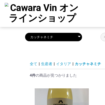
全て
|
生産者
|
イタリア
|
カッチャネミチ
4件
の商品が見つかりました