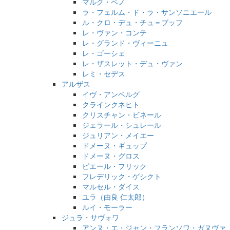
マルク・ペノ
ラ・フェルム・ド・ラ・サンソニエール
ル・クロ・デュ・チュ＝ブッフ
レ・ヴァン・コンテ
レ・グランド・ヴィーニュ
レ・ゴーシェ
レ・ザスレット・デュ・ヴァン
レミ・セデス
アルザス
イヴ・アンベルグ
クラインクネヒト
クリスチャン・ビネール
ジェラール・シュレール
ジュリアン・メイエー
ドメーヌ・ギュップ
ドメーヌ・グロス
ピエール・フリック
フレデリック・ゲシクト
マルセル・ダイス
ユラ（由良 仁太郎）
ルイ・モーラー
ジュラ・サヴォワ
アンヌ・エ・ジャン・フランソワ・ガヌヴァ