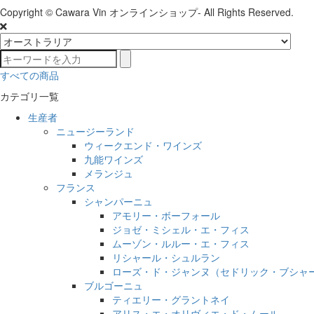
Copyright © Cawara Vin オンラインショップ- All Rights Reserved.
すべての商品
カテゴリ一覧
生産者
ニュージーランド
ウィークエンド・ワインズ
九能ワインズ
メランジュ
フランス
シャンパーニュ
アモリー・ボーフォール
ジョゼ・ミシェル・エ・フィス
ムーゾン・ルルー・エ・フィス
リシャール・シュルラン
ローズ・ド・ジャンヌ（セドリック・ブシャ
ブルゴーニュ
ティエリー・グラントネイ
アリス・エ・オリヴィエ・ド・ムール