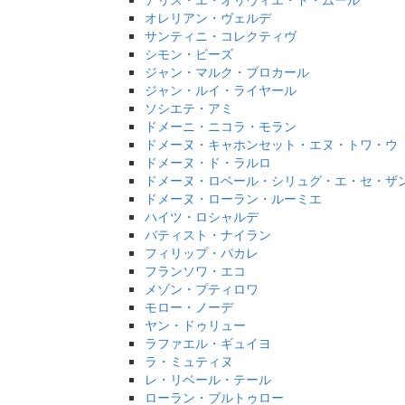
オレリアン・ヴェルデ
サンティニ・コレクティヴ
シモン・ビーズ
ジャン・マルク・ブロカール
ジャン・ルイ・ライヤール
ソシエテ・アミ
ドメーニ・ニコラ・モラン
ドメーヌ・キャホンセット・エヌ・トワ・ウ（4
ドメーヌ・ド・ラルロ
ドメーヌ・ロベール・シリュグ・エ・セ・ザ
ドメーヌ・ローラン・ルーミエ
ハイツ・ロシャルデ
バティスト・ナイラン
フィリップ・パカレ
フランソワ・エコ
メゾン・プティロワ
モロー・ノーデ
ヤン・ドゥリュー
ラファエル・ギュイヨ
ラ・ミュティヌ
レ・リベール・テール
ローラン・ブルトゥロー