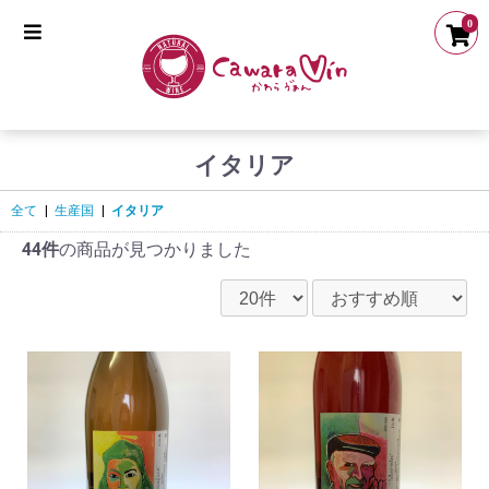
0
イタリア
全て
|
生産国
|
イタリア
44件
の商品が見つかりました