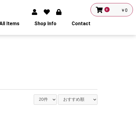
0
￥0
All Items
Shop Info
Contact