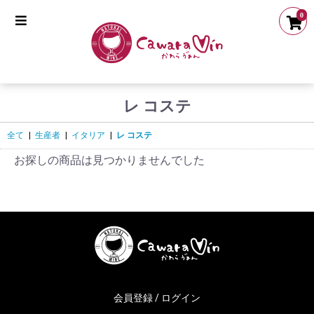
0
レ コステ
全て
|
生産者
|
イタリア
|
レ コステ
お探しの商品は見つかりませんでした
会員登録 / ログイン