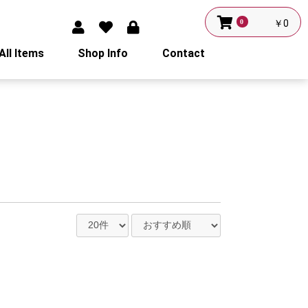
0
￥0
All Items
Shop Info
Contact