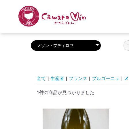
全て
|
生産者
|
フランス
|
ブルゴーニュ
|
メ
1件
の商品が見つかりました