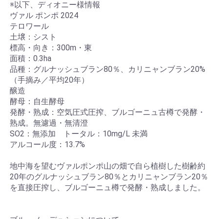
※以下、ディオニー様情報
ヴァル ポンポ 2024
テロワール
土壌：シスト
標高・向き：300m・東
面積：0.3ha
品種：グルナッシュブラン80％、カリニャンブラン20%
（手摘み／平均20年）
醸造
酵母：自生酵母
発酵・熟成：空気圧式圧搾、ブルゴーニュ古樽で発酵・
熟成。無濾過・無清澄
SO2：無添加 トータル：10mg/L 未満
アルコール度：13.7%
地中海を望むヴァルポンポ山の畑で自ら植樹した樹齢約
20年のグルナッシュブラン80％とカリニャンブラン20％
を直接圧搾し、ブルゴーニュ樽で発酵・熟成しました。