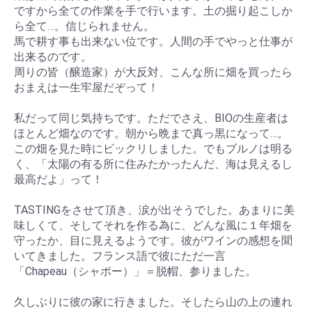
ですから全ての作業を手で行います。土の掘り起こしか
ら全て…。信じられません。
馬で耕す事も出来ない位です。人間の手でやっと仕事が
出来るのです。
周りの皆（醸造家）が大反対、こんな所に畑を買ったら
おまえは一生牢屋だぞって！
私だって同じ気持ちです。ただでさえ、BIOの生産者は
ほとんど畑なのです。朝から晩まで真っ黒になって…。
この畑を見た時にビックリしました。でもブルノは明る
く、「太陽の有る所に住みたかったんだ、海は見えるし
最高だよ」って！
TASTINGをさせて頂き、涙が出そうでした。あまりに美
味しくて、そしてそれを作る為に、どんな風に１年畑を
守ったか、目に見えるようです。彼がワインの感想を聞
いてきました。フランス語で彼にただ一言
「Chapeau（シャポー）」＝脱帽、参りました。
久しぶりに彼の家に行きました。そしたら山の上の連れ