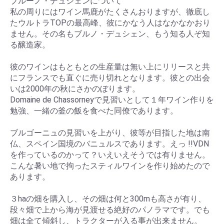
ブルーノ・デュシェンについて
私の周りにはワイン馬鹿がたくさんおりますが、徹底し
たウルトラTOPの最高峰、彼にかなう人はなかなかおり
ません。その名もブルノ・デュシェン、もう知る人ぞ知
る醸造家。
彼のワインはもともとの生産量は無い上にリリースと共
にフランスでも直ぐに売り切れとなります。彼との出会
いは2000年の秋にさかのぼります。
Domaine de Chassorneyで見習いとして１年ワイン作りを
勉強、一緒の釜の飯を食べた同僚であります。
ブルゴーニュの見習いを上がり、彼等が目指した地は南
仏、スペイン国境のバニュルスであります。えっ !!VDN
を作っているのかって？いえいえそうでは有りません。
こんな暑い地で拘ったスティルワインを作り始めたので
あります。
３haの畑を購入し、その畑は何と300mも高さが有り、
段々畑で上から海が見渡せる絶好のパノラマです。でも
畑は全て傾斜し、トラクターが入る事が出来ません。