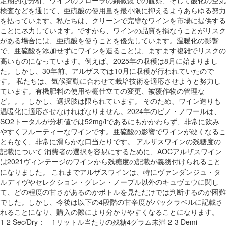
検査などを通じて、亜硫酸の使用量を最小限に抑えるようあらゆる努力
を払っています。私たちは、クリーンで完璧なワインを市場に提供する
ことに尽力しています。ですから、ワインの品質を損なうことがリスク
がある場合には、亜硫酸を使うことを優先しています。温暖化の影響
で、亜硫酸を添加せずにワインを造ることは、ますます複雑でリスクの
高いものになっています。例えば、2025年の収穫は8月に始まりまし
た。しかし、30年前、アルザスでは10月に収穫が行われていたので
す。 私たちは、気候変動に合わせて栽培技術を適応させようと努力し
ています。有機肥料の使用や棚仕立ての変更、被覆作物の管理な
ど。。。しかし、選択肢は限られています。 そのため、ワイン造りも
温暖化に適応させなければなりません。2024年のピノ・ノワールは、
SO2トータルが分析値では52mg/lであるにもかかわらず、非常に飲み
やすくフルーティーなワインです。亜硫酸の影響でワインが硬くなるこ
ともなく、非常に滑らかな口当たりです。 アルザスワインの残糖度の
記載について 消費者の選択を容易にするために、AOCアルザスワイン
は2021ヴィンテージのワインから残糖度の記載が義務付けられること
になりました。 これまでアルザスワインは、特にヴァンダンジュ・タ
ルディヴやセレクション・グレン・ノーブル以外のキュヴェウに関し
て、どの程度の甘さがあるのかボトルを見ただけでは判断するのが困難
でした。しかし、今後は以下の4段階の甘辛度がバックラベルに記載さ
れることになり、購入の際により分かりやすくなることになります。
1-2 Sec/Dry： 1リットル当たりの残糖4グラム未満 2-3 Demi-