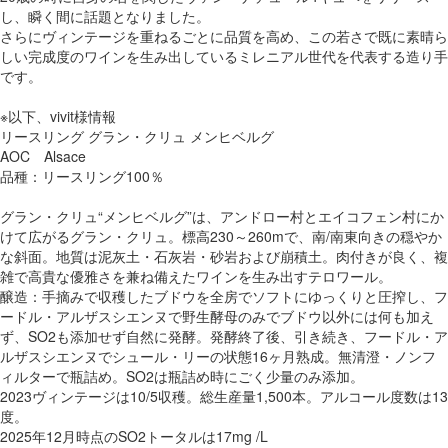
し、瞬く間に話題となりました。
さらにヴィンテージを重ねるごとに品質を高め、この若さで既に素晴ら
しい完成度のワインを生み出しているミレニアル世代を代表する造り手
です。
※以下、vivit様情報
リースリング グラン・クリュ メンヒベルグ
AOC Alsace
品種：リースリング100％
グラン・クリュ“メンヒベルグ”は、アンドロー村とエイコフェン村にか
けて広がるグラン・クリュ。標高230～260mで、南/南東向きの穏やか
な斜面。地質は泥灰土・石灰岩・砂岩および崩積土。肉付きが良く、複
雑で高貴な優雅さを兼ね備えたワインを生み出すテロワール。
醸造：手摘みで収穫したブドウを全房でソフトにゆっくりと圧搾し、フ
ードル・アルザスシエンヌで野生酵母のみでブドウ以外には何も加え
ず、SO2も添加せず自然に発酵。発酵終了後、引き続き、フードル・ア
ルザスシエンヌでシュール・リーの状態16ヶ月熟成。無清澄・ノンフ
ィルターで瓶詰め。SO2は瓶詰め時にごく少量のみ添加。
2023ヴィンテージは10/5収穫。総生産量1,500本。アルコール度数は13
度。
2025年12月時点のSO2トータルは17mg /L