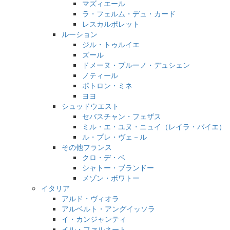
マズィエール
ラ・フェルム・デュ・カード
レスカルポレット
ルーション
ジル・トゥルイエ
ズール
ドメーヌ・ブルーノ・デュシェン
ノティール
ポトロン・ミネ
ヨヨ
シュッドウエスト
セバスチャン・フェザス
ミル・エ・ユヌ・ニュイ（レイラ・パイエ）
ル・プレ・ヴェ－ル
その他フランス
クロ・デ・ベ
シャトー・ブランドー
メゾン・ボワトー
イタリア
アルド・ヴィオラ
アルベルト・アングイッソラ
イ・カンジャンティ
イル・ファルネート