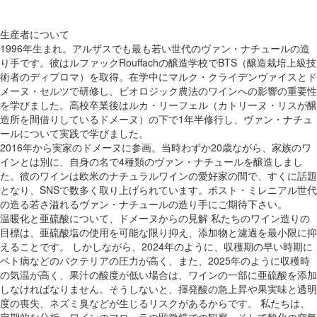
生産者について
1996年生まれ。アルザスでも最も若い世代のヴァン・ナチュールの造
り手です。彼はルファックRouffachの醸造学校でBTS（醸造栽培上級技
術者のディプロマ）を取得。在学中にマルク・クライデンヴァイスとド
メーヌ・セルツで研修し、ビオロジック農法のワインへの影響の重要性
を学びました。高校卒業後はルカ・リーフェル（カトリーヌ・リスが醸
造所を間借りしているドメーヌ）の下で1年半修行し、ヴァン・ナチュ
ールについて実践で学びました。
2016年から実家のドメーヌに参画。当時わずか20歳ながら、家族のワ
インとは別に、自身の名で4種類のヴァン・ナチュールを醸造しまし
た。彼のワインは欧米のナチュラルワインの愛好家の間で、すくに話題
となり、SNSで数多く取り上げられています。ポスト・ミレニアル世代
の造る若さ溢れるヴァン・ナチュールの造り手にご期待下さい。
温暖化と亜硫酸について、ドメーヌからの見解 私たちのワイン造りの
目標は、亜硫酸塩の使用を可能な限り抑え、添加物と濾過を最小限に抑
えることです。 しかしながら、2024年のように、収穫期の早い時期に
ベト病などのバクテリアの圧力が高く、また、2025年のように収穫時
の気温が高く、果汁の酸度が低い場合は、ワインの一部に亜硫酸を添加
しなければなりません。そうしないと、揮発酸の急上昇や果実味と透明
度の喪失、ネズミ臭などが生じるリスクがあるからです。 私たちは、
定期的な分析、ワインのフローラの顕微鏡での観察、そして酸化の空気