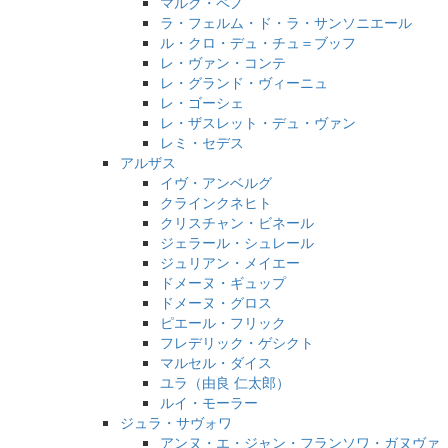
マルク・ペノ
ラ・フェルム・ド・ラ・サンソニエール
ル・クロ・デュ・チュ＝ブッフ
レ・ヴァン・コンテ
レ・グランド・ヴィーニュ
レ・ゴーシェ
レ・ザスレット・デュ・ヴァン
レミ・セデス
アルザス
イヴ・アンベルグ
クラインクネヒト
クリスチャン・ビネール
ジェラール・シュレール
ジュリアン・メイエー
ドメーヌ・ギュップ
ドメーヌ・グロス
ピエール・フリック
フレデリック・ゲシクト
マルセル・ダイス
ユラ（由良 仁太郎）
ルイ・モーラー
ジュラ・サヴォワ
アンヌ・エ・ジャン・フランソワ・ガヌヴァ