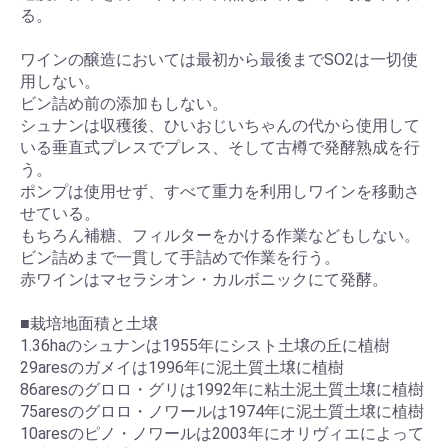
る。
ワインの醸造においては最初から最後までSO2は一切使
用しない。
ビン詰め前の添加もしない。
シュナンは収穫後、ひいおじいちゃんの代から使用して
いる垂直式プレスでプレス、そして古樽で発酵熟成を行
う。
ポンプは使用せず、すべて重力を利用しワインを移動さ
せている。
もちろん補糖、フィルターをかける作業などもしない。
ビン詰めまで一貫して手詰めで作業を行う。
赤ワインはマセラシオン・カルボニックにて発酵。
■栽培地面積と土壌
1.36haのシュナンは1955年にシスト土壌の丘に植樹
29aresのガメイは1996年に泥土質土壌に植樹
86aresのグロロ・グリは1992年に粘土泥土質土壌に植樹
75aresのグロロ・ノワールは1974年に泥土質土壌に植樹
10aresのピノ・ノワールは2003年にオリヴィエによって