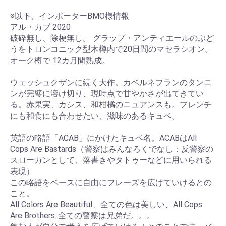
※以下、インポーターBMO様情報
アル・カブ 2020
破砕無し、除梗無し。 グラップ・アンティエールのぶど
うをトロンコニック型木樽内で20日間のマセラシオン。
オーク樽で 12カ月間熟成。
ウェッシュクザンに続く大作。カベルネフランのタンニ
ンが完璧に溶け切り、現時点で甘やかさが出てきてい
る。赤果実、カシス、和柑橘のニュアンスも。フレンチ
にも和食にも合わせたい、滋味のあるキュベ。
英語の略語「ACAB」にかけたキュベ名。ACABはAll
Cops Are Bastards（警察はみんなろくでなし：反警察の
スローガンとして、落書きやタトゥーなどに用いられる
表現）
この略語をベースに自由にフレーズを広げていけるとの
こと。
All Colors Are Beautiful、全ての色は美しい、All Cops
Are Brothers..全ての警察は兄弟だ。。。