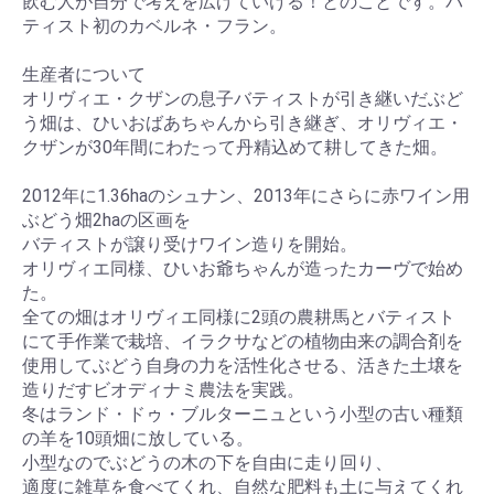
飲む人が自分で考えを広げていける！とのことです。バ
ティスト初のカベルネ・フラン。
生産者について
オリヴィエ・クザンの息子バティストが引き継いだぶど
う畑は、ひいおばあちゃんから引き継ぎ、オリヴィエ・
クザンが30年間にわたって丹精込めて耕してきた畑。
2012年に1.36haのシュナン、2013年にさらに赤ワイン用
ぶどう畑2haの区画を
バティストが譲り受けワイン造りを開始。
オリヴィエ同様、ひいお爺ちゃんが造ったカーヴで始め
た。
全ての畑はオリヴィエ同様に2頭の農耕馬とバティスト
にて手作業で栽培、イラクサなどの植物由来の調合剤を
使用してぶどう自身の力を活性化させる、活きた土壌を
造りだすビオディナミ農法を実践。
冬はランド・ドゥ・ブルターニュという小型の古い種類
の羊を10頭畑に放している。
小型なのでぶどうの木の下を自由に走り回り、
適度に雑草を食べてくれ、自然な肥料も土に与えてくれ