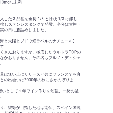
0mg/L未満
 3 品種を全房 1/3 と除梗 1/3 は醸し
接圧搾しステンレスタンクで発酵、半分は古樽・
実の日に瓶詰めしました。
海と太陽とブドウ畑ラベルのナチュール】
て
くさんおりますが、徹底したウルトラTOPの
なかおりません。その名もブルノ・デュシェ
。
量は無い上にリリースと共にフランスでも直
との出会いは2000年の秋にさかのぼりま
rneyで見習いとして１年ワイン作りを勉強、一緒の釜
。
り、彼等が目指した地は南仏、スペイン国境