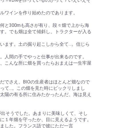
 !!VDNを作っているのかって？いえいえそ
ルワインを作り始めたのであります。
何と300mも高さが有り、段々畑で上から海
す。でも畑は全て傾斜し、トラクターが入る
います。土の掘り起こしから全て…。信じら
。人間の手でやっと仕事が出来るのです。
、こんな所に畑を買ったらおまえは一生牢屋
だでさえ、BIOの生産者はほとんど畑なので
って…。この畑を見た時にビックリしまし
太陽の有る所に住みたかったんだ、海は見え
涙が出そうでした。あまりに美味しくて、そし
に１年畑を守ったか、目に見えるようです。
ました。フランス語で彼にただ一言