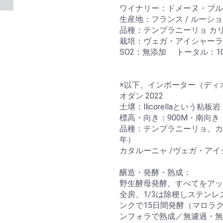
ワイナリー：ドメーヌ・ブル
生産地：フランス / ルーシ
品種：テンプラニーリョ カリニ
栽培：ヴェガ・アイシャーラ
SO2：無添加 トータル：10
※以下、インポーター（ディ
オダン 2022
土壌：llicorellaという粘板岩
標高・向き：900M・南向き
品種：テンプラニーリョ、カリ
年）
カタルーニャ /ヴェガ・ア
醸造・発酵・熟成：
野生酵母発酵。すべてをアッサ
全房、1/3は除梗しステン
ンクで15日間発酵（マロラ
ンフォラで熟成／無濾過・無