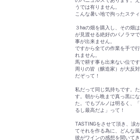
のバニュルスであります。えっ
うでは有りません。
こんな暑い地で拘ったスティ
３haの畑を購入し、その畑は
が見渡せる絶好のパノラマで
事が出来ません。
ですから全ての作業を手で行
れません。
馬で耕す事も出来ない位です
周りの皆（醸造家）が大反対
だぞって！
私だって同じ気持ちです。た
す。朝から晩まで真っ黒にな
た。でもブルノは明るく、「
るし最高だよ」って！
TASTINGをさせて頂き、
てそれを作る為に、どんな風
彼がワインの感想を聞いてき