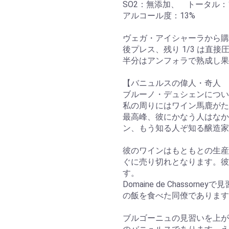
SO2：無添加、 トータル：1
アルコール度：13%
ヴェガ・アイシャーラから購入した
後プレス、残り 1/3 は直
半分はアンフォラで熟成し果
【バニュルスの偉人・奇人 
ブルーノ・デュシェンについ
私の周りにはワイン馬鹿がた
最高峰、彼にかなう人はなか
ン、もう知る人ぞ知る醸造家
彼のワインはもともとの生産
ぐに売り切れとなります。彼
す。
Domaine de Chasso
の飯を食べた同僚であります
ブルゴーニュの見習いを上が