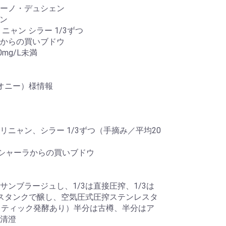
ーノ・デュシェン
ョン
ャン シラー 1/3ずつ
からの買いブドウ
mg/L未満
オニー）様情報
ニャン、シラー 1/3ずつ（手摘み／平均20
イシャーラからの買いブドウ
ンブラージュし、1/3は直接圧搾、1/3は
レスタンクで醸し、空気圧式圧搾ステンレスタ
クティック発酵あり）半分は古樽、半分はア
清澄