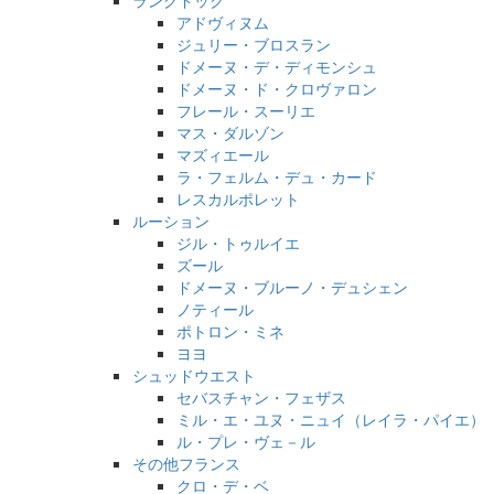
ラングドック
アドヴィヌム
ジュリー・ブロスラン
ドメーヌ・デ・ディモンシュ
ドメーヌ・ド・クロヴァロン
フレール・スーリエ
マス・ダルゾン
マズィエール
ラ・フェルム・デュ・カード
レスカルポレット
ルーション
ジル・トゥルイエ
ズール
ドメーヌ・ブルーノ・デュシェン
ノティール
ポトロン・ミネ
ヨヨ
シュッドウエスト
セバスチャン・フェザス
ミル・エ・ユヌ・ニュイ（レイラ・パイエ）
ル・プレ・ヴェ－ル
その他フランス
クロ・デ・ベ