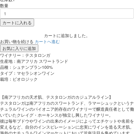
数量
カートに入れる
カートに追加しました。
お買い物を続ける
カートへ進む
お気に入りに追加
ワイナリー：テスタロンガ
生産地：南アフリカ スワートランド
品種：シュナンブラン100%
タイプ：マセラシオンワイン
栽培：ビオロジック
【南アフリカの天才肌、テスタロンガのカジュアルライン】
テスタロンガは南アフリカのスワートランド、ラマーシュックというナ
チュラルワインのパイオニア的存在のワイナリーで醸造責任者として働
いていたクレイグ・ホーキンスが独立し興したワイナリー。
彼は毎年ブドウやワインの出来のイメージによってエチケットや名前を
変えるなど、自分のインスピレーションに忠実にワインを造る天才肌。
海外のナチュラルワインマーケットにおいて近年注目を集めています。