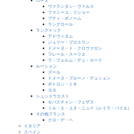
ローヌ
ヴァランタン・ヴァルス
ファミーユ・リショー
プティ・ボノーム
ラングロール
ラングドック
アドヴィヌム
ジュリー・ブロスラン
ドメーヌ・ド・クロヴァロン
フレール・スーリエ
ラ・フェルム・デュ・カード
ルーション
ズール
ドメーヌ・ブルーノ・デュシェン
ポトロン・ミネ
ヨヨ
シュッドウエスト
セバスチャン・フェザス
ミル・エ・ユヌ・ニュイ（レイラ・パイエ）
その他フランス
クロ・デ・ベ
イタリア
スペイン