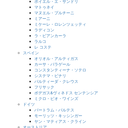
ポイエル・エ・サンドリ
マトゥネイ
マヌエル・プルチーニ
ミアーニ
ミケーレ・ロレンツェッティ
ラディコン
ラ・ビアンカーラ
ラルコ
レ コステ
スペイン
オリオル・アルティガス
カーサ・バラゲール
コンスタンティーナ・ソテロ
システマ・ビナリ
パルティーダ・クレウス
フリサック
ボデガス&ヴィネドス センテンシア
ミクロ・ビオ・ワインズ
ドイツ
バートラム・バルテス
モーリッツ・キッシンガー
ヤン・マティアス・クライン
オーストリア