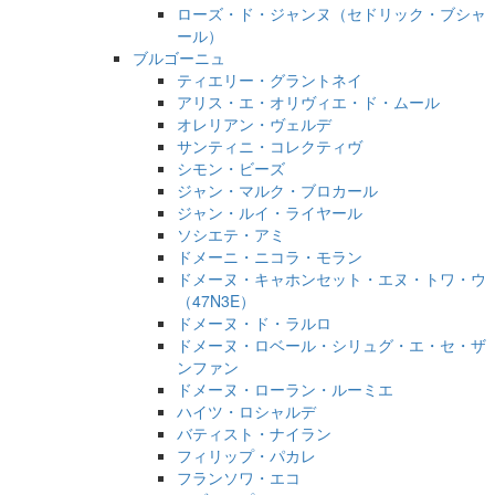
ローズ・ド・ジャンヌ（セドリック・ブシャ
ール）
ブルゴーニュ
ティエリー・グラントネイ
アリス・エ・オリヴィエ・ド・ムール
オレリアン・ヴェルデ
サンティニ・コレクティヴ
シモン・ビーズ
ジャン・マルク・ブロカール
ジャン・ルイ・ライヤール
ソシエテ・アミ
ドメーニ・ニコラ・モラン
ドメーヌ・キャホンセット・エヌ・トワ・ウ
（47N3E）
ドメーヌ・ド・ラルロ
ドメーヌ・ロベール・シリュグ・エ・セ・ザ
ンファン
ドメーヌ・ローラン・ルーミエ
ハイツ・ロシャルデ
バティスト・ナイラン
フィリップ・パカレ
フランソワ・エコ