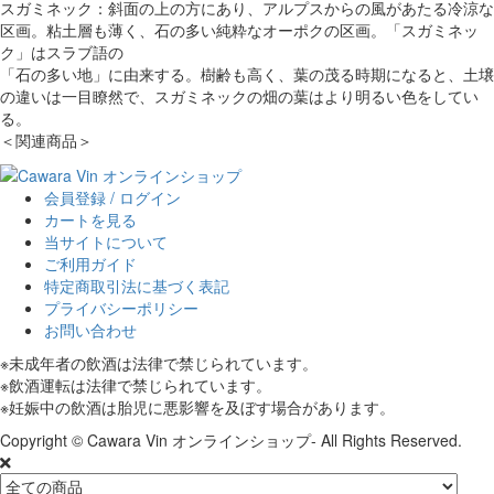
スガミネック：斜面の上の方にあり、アルプスからの風があたる冷涼な
区画。粘土層も薄く、石の多い純粋なオーポクの区画。「スガミネッ
ク」はスラブ語の
「石の多い地」に由来する。樹齢も高く、葉の茂る時期になると、土壌
の違いは一目瞭然で、スガミネックの畑の葉はより明るい色をしてい
る。
＜関連商品＞
会員登録 / ログイン
カートを見る
当サイトについて
ご利用ガイド
特定商取引法に基づく表記
プライバシーポリシー
お問い合わせ
※未成年者の飲酒は法律で禁じられています。
※飲酒運転は法律で禁じられています。
※妊娠中の飲酒は胎児に悪影響を及ぼす場合があります。
Copyright © Cawara Vin オンラインショップ- All Rights Reserved.