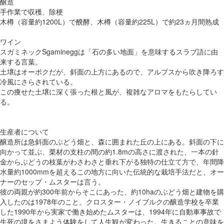
醸造
手作業で収穫、除梗
木樽（容量約1200L）で醗酵、木樽（容量約225L）で約23ヵ月間熟成
ワイン
スガミネックSgamineggは「石の多い地面」を意味するスラブ語に由
来する言葉。
土壌はオーポクだが、斜面の上方にあるので、アルプスから吹き降ろす
冷風にさらされている。
この痩せた土壌に深く張った根と風が、複雑なアロマをもたらしてい
る。
生産者について
醸造所は急斜面のぶどう畑と、森に囲まれた丘の上にある。斜面の下に
向かって並ぶ、栗材の支柱の間の約1.8mの高さに渡された、一本の針
金からぶどうの枝葉がわさわさと垂れ下がる独特の仕立て方で、年間降
水量約1000mmを超えるこの地方に向いた伝統的な栽培手法だと、オー
ナーのセップ・ムスターは言う。
彼の両親が約300年前からそこにあった、約10haのぶどう畑と建物を購
入したのは1978年のこと。クロスター・ノイブルクの醸造学校を卒業
した1990年から実家で働き始めたムスターは、1994年に自動車事故で
生死の境をさまよう体験をして人生観が変わった。生きることの意味を