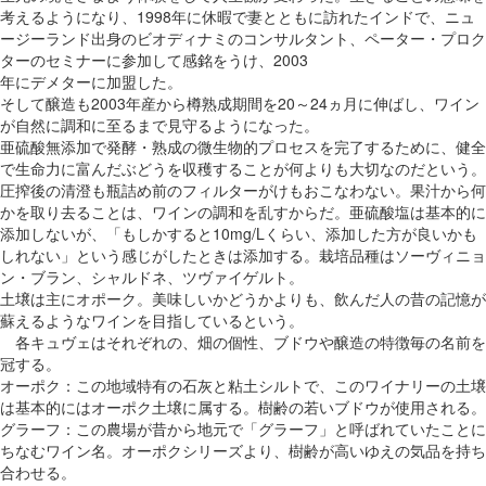
考えるようになり、1998年に休暇で妻とともに訪れたインドで、ニュ
ージーランド出身のビオディナミのコンサルタント、ペーター・プロク
ターのセミナーに参加して感銘をうけ、2003
年にデメターに加盟した。
そして醸造も2003年産から樽熟成期間を20～24ヵ月に伸ばし、ワイン
が自然に調和に至るまで見守るようになった。
亜硫酸無添加で発酵・熟成の微生物的プロセスを完了するために、健全
で生命力に富んだぶどうを収穫することが何よりも大切なのだという。
圧搾後の清澄も瓶詰め前のフィルターがけもおこなわない。果汁から何
かを取り去ることは、ワインの調和を乱すからだ。亜硫酸塩は基本的に
添加しないが、「もしかすると10mg/Lくらい、添加した方が良いかも
しれない」という感じがしたときは添加する。栽培品種はソーヴィニョ
ン・ブラン、シャルドネ、ツヴァイゲルト。
土壌は主にオポーク。美味しいかどうかよりも、飲んだ人の昔の記憶が
蘇えるようなワインを目指しているという。
各キュヴェはそれぞれの、畑の個性、ブドウや醸造の特徴毎の名前を
冠する。
オーポク：この地域特有の石灰と粘土シルトで、このワイナリーの土壌
は基本的にはオーポク土壌に属する。樹齢の若いブドウが使用される。
グラーフ：この農場が昔から地元で「グラーフ」と呼ばれていたことに
ちなむワイン名。オーポクシリーズより、樹齢が高いゆえの気品を持ち
合わせる。