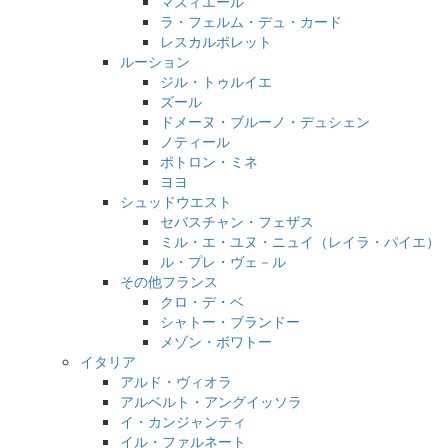
マズィエール
ラ・フェルム・デュ・カード
レスカルポレット
ルーション
ジル・トゥルイエ
ズール
ドメーヌ・ブルーノ・デュシェン
ノティール
ポトロン・ミネ
ヨヨ
シュッドウエスト
セバスチャン・フェザス
ミル・エ・ユヌ・ニュイ（レイラ・パイエ）
ル・プレ・ヴェ－ル
その他フランス
クロ・デ・ベ
シャトー・ブランドー
メゾン・ボワトー
イタリア
アルド・ヴィオラ
アルベルト・アングイッソラ
イ・カンジャンティ
イル・ファルネート